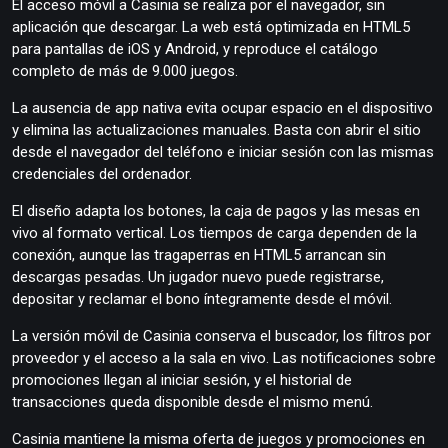
El acceso móvil a Casinia se realiza por el navegador, sin
aplicación que descargar. La web está optimizada en HTML5
para pantallas de iOS y Android, y reproduce el catálogo
completo de más de 9.000 juegos.
La ausencia de app nativa evita ocupar espacio en el dispositivo
y elimina las actualizaciones manuales. Basta con abrir el sitio
desde el navegador del teléfono e iniciar sesión con las mismas
credenciales del ordenador.
El diseño adapta los botones, la caja de pagos y las mesas en
vivo al formato vertical. Los tiempos de carga dependen de la
conexión, aunque las tragaperras en HTML5 arrancan sin
descargas pesadas. Un jugador nuevo puede registrarse,
depositar y reclamar el bono íntegramente desde el móvil.
La versión móvil de Casinia conserva el buscador, los filtros por
proveedor y el acceso a la sala en vivo. Las notificaciones sobre
promociones llegan al iniciar sesión, y el historial de
transacciones queda disponible desde el mismo menú.
Casinia mantiene la misma oferta de juegos y promociones en