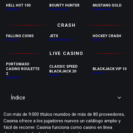
HELL HOT 100
BOUNTY HUNTER
MUSTANG GOLD
Endorphina
Pragmatic Play
Pragmatic Play
CRASH
FALLING COINS
JETX
HOCKEY CRASH
Amusnet
SmartSoft Gaming
Gamevy
LIVE CASINO
PORTOMASO
CLASSIC SPEED
CASINO ROULETTE
BLACKJACK VIP 10
BLACKJACK 20
Evolution
2
Evolution
LuckyStreak
Índice
Índice
🎰 9.000 juegos de más de 80 proveedores en
Con más de 9.000 títulos reunidos de más de 80 proveedores,
Casinia
Casinia ofrece a los jugadores nuevos un catálogo amplio y
🎮 Tragaperras y Megaways
fácil de recorrer. Casinia funciona como casino en línea
🃏 Casino en vivo con Evolution