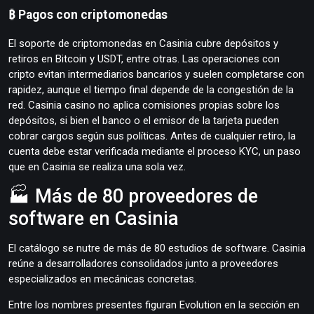
₿ Pagos con criptomonedas
El soporte de criptomonedas en Casinia cubre depósitos y
retiros en Bitcoin y USDT, entre otras. Las operaciones con
cripto evitan intermediarios bancarios y suelen completarse con
rapidez, aunque el tiempo final depende de la congestión de la
red. Casinia casino no aplica comisiones propias sobre los
depósitos, si bien el banco o el emisor de la tarjeta pueden
cobrar cargos según sus políticas. Antes de cualquier retiro, la
cuenta debe estar verificada mediante el proceso KYC, un paso
que en Casinia se realiza una sola vez.
🏭 Más de 80 proveedores de
software en Casinia
El catálogo se nutre de más de 80 estudios de software. Casinia
reúne a desarrolladores consolidados junto a proveedores
especializados en mecánicas concretas.
Entre los nombres presentes figuran Evolution en la sección en