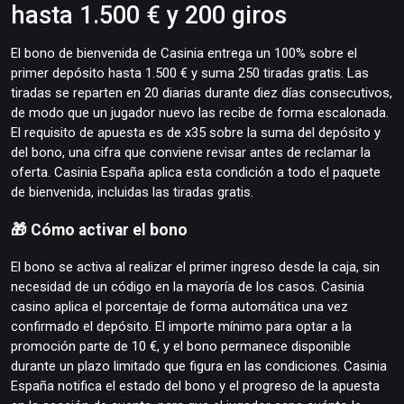
hasta 1.500 € y 200 giros
El bono de bienvenida de Casinia entrega un 100% sobre el
primer depósito hasta 1.500 € y suma 250 tiradas gratis. Las
tiradas se reparten en 20 diarias durante diez días consecutivos,
de modo que un jugador nuevo las recibe de forma escalonada.
El requisito de apuesta es de x35 sobre la suma del depósito y
del bono, una cifra que conviene revisar antes de reclamar la
oferta. Casinia España aplica esta condición a todo el paquete
de bienvenida, incluidas las tiradas gratis.
🎁 Cómo activar el bono
El bono se activa al realizar el primer ingreso desde la caja, sin
necesidad de un código en la mayoría de los casos. Casinia
casino aplica el porcentaje de forma automática una vez
confirmado el depósito. El importe mínimo para optar a la
promoción parte de 10 €, y el bono permanece disponible
durante un plazo limitado que figura en las condiciones. Casinia
España notifica el estado del bono y el progreso de la apuesta