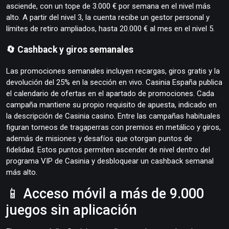
asciende, con un tope de 3.000 € por semana en el nivel más
alto. A partir del nivel 3, la cuenta recibe un gestor personal y
límites de retiro ampliados, hasta 20.000 € al mes en el nivel 5.
🔄 Cashback y giros semanales
Las promociones semanales incluyen recargas, giros gratis y la
devolución del 25% en la sección en vivo. Casinia España publica
el calendario de ofertas en el apartado de promociones. Cada
campaña mantiene su propio requisito de apuesta, indicado en
la descripción de Casinia casino. Entre las campañas habituales
figuran torneos de tragaperras con premios en metálico y giros,
además de misiones y desafíos que otorgan puntos de
fidelidad. Estos puntos permiten ascender de nivel dentro del
programa VIP de Casinia y desbloquear un cashback semanal
más alto.
📱 Acceso móvil a más de 9.000
juegos sin aplicación