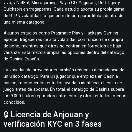
vivo, y NetEnt, Microgaming, Play'n GO, Yggdrasil, Red Tiger y
Quickspin en tragaperras. Cada estudio aporta su propia gama
de RTP y volatilidad, lo que permite comparar títulos dentro de
una misma categoría.
Algunos estudios como Pragmatic Play y Hacksaw Gaming
aportan tragaperras de alta volatilidad con función de compra
de bono, mientras que otros se centran en formatos de baja
varianza. Esta mezcla amplía las opciones dentro del catálogo
de Casinia España.
La variedad de proveedores también reduce la dependencia de
un único catálogo. Para un jugador que empieza en Casinia
casino, reconocer los estudios ayuda a identificar el estilo de
juego antes de apostar. En total, el catálogo de Casinia supera
los 9.000 títulos repartidos entre estos y otros estudios menos
conocidos.
🔒 Licencia de Anjouan y
verificación KYC en 3 fases