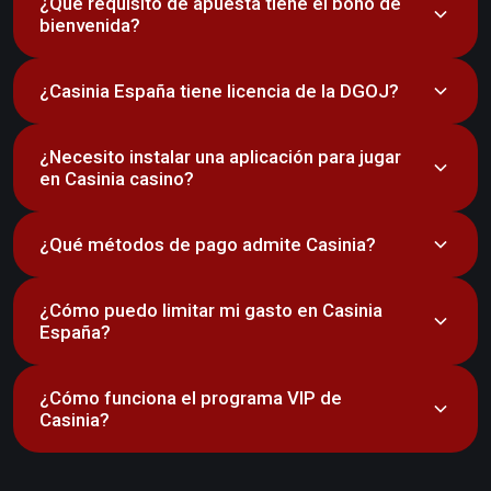
¿Qué requisito de apuesta tiene el bono de
Los retiros con monederos electrónicos y 
bienvenida?
criptomonedas se procesan con rapidez, mientras que 
las transferencias bancarias pueden tardar varios días. El 
límite para jugadores nuevos es de 500 € al día y 7.000 € 
¿Casinia España tiene licencia de la DGOJ?
El bono del 100% hasta 1.500 € y las 250 tiradas gratis 
al mes, ampliable con el nivel VIP hasta 20.000 € 
llevan un requisito de x35 sobre depósito y bono. Las 
mensuales.
tragaperras aportan el 100% al cumplimiento, y los 
¿Necesito instalar una aplicación para jugar
No. Casinia opera con licencia de Anjouan Gaming Board 
juegos de mesa, una proporción menor.
en Casinia casino?
como operador offshore, fuera del marco de la DGOJ 
española. El operador es Stellar Ltd.
¿Qué métodos de pago admite Casinia?
No hace falta. El sitio funciona en el navegador mediante 
una web HTML5 optimizada para iOS y Android, con 
acceso al catálogo completo de más de 9.000 juegos.
¿Cómo puedo limitar mi gasto en Casinia
Admite tarjetas Visa y Mastercard, monederos como 
España?
Skrill y Neteller, transferencia bancaria y criptomonedas 
como Bitcoin y USDT. Los depósitos con tarjeta y 
monedero se acreditan al instante.
¿Cómo funciona el programa VIP de
Desde la configuración de la cuenta se pueden fijar 
Casinia?
límites de depósito, establecer pausas o activar la 
autoexclusión. Estas herramientas de juego responsable 
ayudan a controlar el tiempo y el presupuesto.
El programa VIP de Casinia España reparte a los 