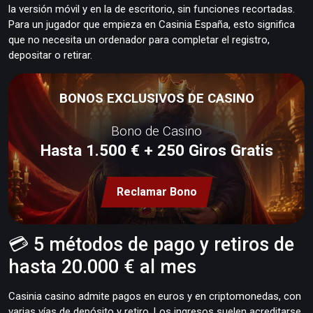
la versión móvil y en la de escritorio, sin funciones recortadas.
Para un jugador que empieza en Casinia España, esto significa
que no necesita un ordenador para completar el registro,
depositar o retirar.
BONOS EXCLUSIVOS DE CASINO
Bono de Casino
Hasta 1.500 € + 250 Giros Gratis
Reclamar Bono
💳 5 métodos de pago y retiros de
hasta 20.000 € al mes
Casinia casino admite pagos en euros y en criptomonedas, con
varias vías de depósito y retiro. Los ingresos suelen acreditarse