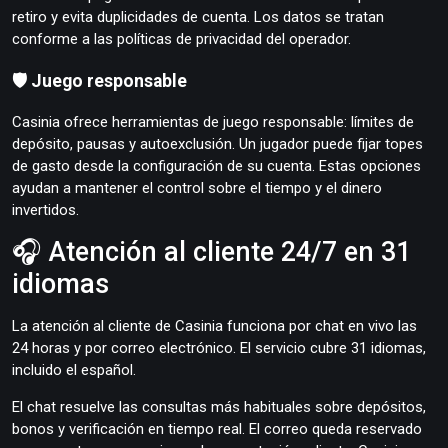
retiro y evita duplicidades de cuenta. Los datos se tratan
conforme a las políticas de privacidad del operador.
🛡️ Juego responsable
Casinia ofrece herramientas de juego responsable: límites de
depósito, pausas y autoexclusión. Un jugador puede fijar topes
de gasto desde la configuración de su cuenta. Estas opciones
ayudan a mantener el control sobre el tiempo y el dinero
invertidos.
🎧 Atención al cliente 24/7 en 31
idiomas
La atención al cliente de Casinia funciona por chat en vivo las
24 horas y por correo electrónico. El servicio cubre 31 idiomas,
incluido el español.
El chat resuelve las consultas más habituales sobre depósitos,
bonos y verificación en tiempo real. El correo queda reservado