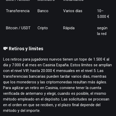
Transferencia
Banco
Varios días
10–
5.000 €
Bitcoin / USDT
Cripto
Rápida
según
la red
💸 Retiros y límites
Los retiros para jugadores nuevos tienen un tope de 1.500 € al
día y 7.000 € al mes en Casinia España. Estos límites se amplían
con el nivel VIP, hasta 20.000 € mensuales en el nivel 5. Las
transferencias bancarias pueden tardar varios días, mientras
que los monederos y las criptomonedas resultan más ágiles.
Para agilizar un retiro en Casinia, conviene tener la cuenta
verificada de antemano y elegir, cuando es posible, el mismo
método empleado en el depósito. Las solicitudes se procesan
en el orden en que se reciben, y el plazo final depende del
método y del importe.