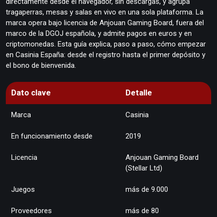
directamente desde el navegador, sin descargas, y agrupa
💰 Jackpots y juegos de mesa
tragaperras, mesas y salas en vivo en una sola plataforma. La
marca opera bajo licencia de Anjouan Gaming Board, fuera del
📝 5 pasos para abrir tu cuenta de jugador
marco de la DGOJ española, y admite pagos en euros y en
🏆 Bono de bienvenida: 100% hasta 1.500 € y 200
criptomonedas. Esta guía explica, paso a paso, cómo empezar
giros
en Casinia España: desde el registro hasta el primer depósito y
🎁 Cómo activar el bono
el bono de bienvenida.
🔢 Requisito de apuesta x35
🎁 Promociones semanales y hasta 15% de
cashback
Dato clave
Detalle
👑 Programa VIP de 5 niveles
🔄 Cashback y giros semanales
Marca
Casinia
📱 Acceso móvil a más de 9.000 juegos sin
aplicación
En funcionamiento desde
2019
💳 5 métodos de pago y retiros de hasta 20.000 €
al mes
Licencia
Anjouan Gaming Board
💶 Depósitos
(Stellar Ltd)
💸 Retiros y límites
₿ Pagos con criptomonedas
Juegos
más de 9.000
🏭 Más de 80 proveedores de software en
Casinia
Proveedores
más de 80